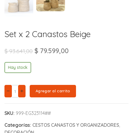
Set x 2 Canastos Beige
$
79.599,00
$
93.641,00
Hay stock
Agregar al carrito
SKU:
999-EG323114##
Categorías:
CESTOS CANASTOS Y ORGANIZADORES
,
DECORACIÓN