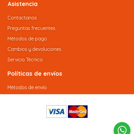
Asistencia
Contactanos
Preguntas frecuentes
Métodos de pago
Cambios y devoluciones
Servicio Técnico
Políticas de envíos
Métodos de envío