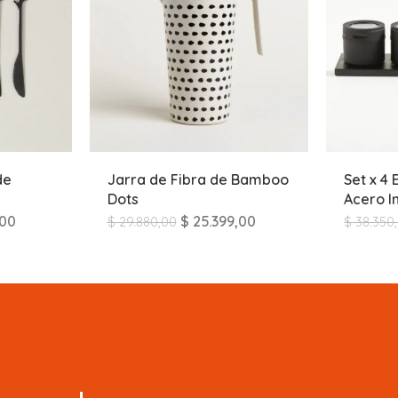
de
Jarra de Fibra de Bamboo
Set x 4
Dots
Acero 
,00
$
25.399,00
$
29.880,00
$
38.350