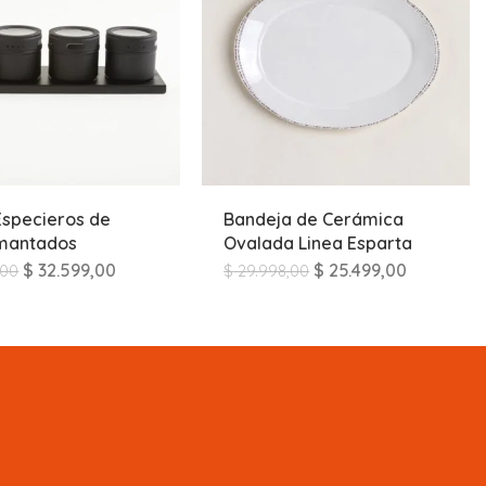
 Especieros de
Bandeja de Cerámica
Imantados
Ovalada Linea Esparta
$
32.599,00
$
25.499,00
,00
$
29.998,00