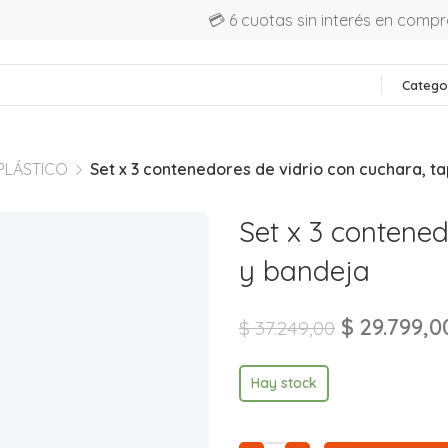
💳 6 cuotas sin interés en comp
Catego
PLÁSTICO
Set x 3 contenedores de vidrio con cuchara, t
Set x 3 contened
y bandeja
$
29.799,0
$
37.249,00
Hay stock