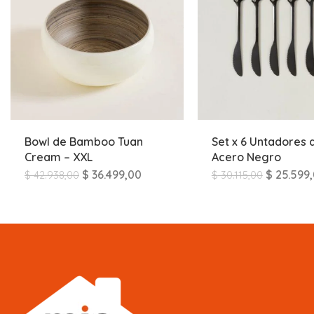
Bowl de Bamboo Tuan
Set x 6 Untadores 
Cream – XXL
Acero Negro
$
36.499,00
$
25.599
$
42.938,00
$
30.115,00