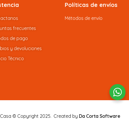
stencia
Políticas de envíos
tactanos
Métodos de envío
untas frecuentes
dos de pago
ios y devoluciones
icio Técnico
 Casa © Copyright 2025.
Created by
Da Corta Software