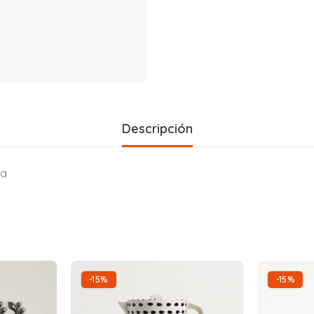
Descripción
ja
-15%
-15%