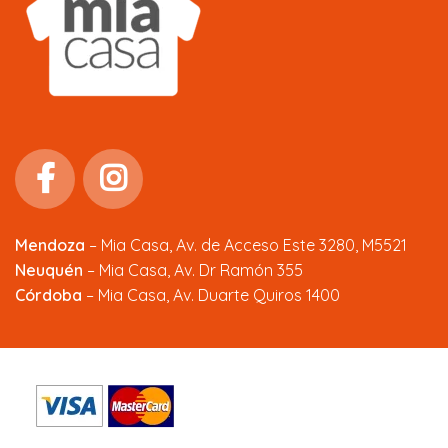
Mendoza
–
Mia Casa, Av. de Acceso Este 3280, M5521
Neuquén
– Mia Casa, Av. Dr Ramón 355
Córdoba
– Mia Casa, Av. Duarte Quiros 1400