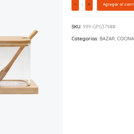
Agregar al carri
SKU:
999-GPG379##
Categorías:
BAZAR
,
COCINA