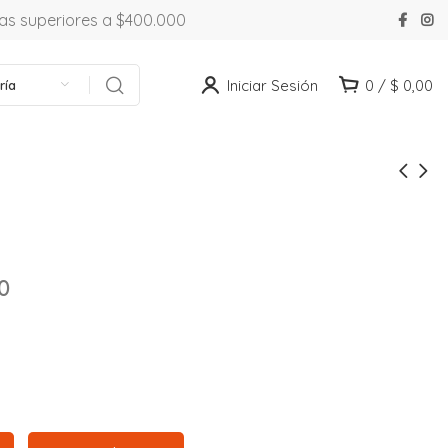
ras superiores a $400.000
Iniciar Sesión
0
/
$
0,00
ría
0