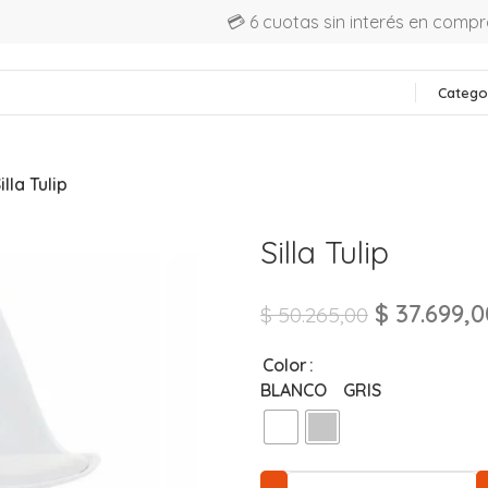
💳 6 cuotas sin interés en comp
Catego
illa Tulip
Silla Tulip
$
37.699,0
$
50.265,00
Color
BLANCO
GRIS