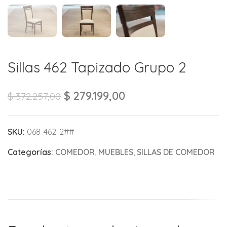
Sillas 462 Tapizado Grupo 2
$
279.199,00
$
372.257,00
SKU:
068-462-2##
Categorías:
COMEDOR
,
MUEBLES
,
SILLAS DE COMEDOR