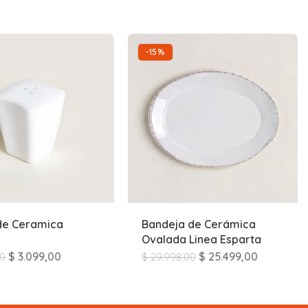
-15%
de Ceramica
Bandeja de Cerámica
Ovalada Linea Esparta
$
3.099,00
$
25.499,00
00
$
29.998,00