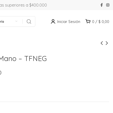
ras superiores a $400.000
Iniciar Sesión
0
/
$
0,00
ría
 Mano – TFNEG
0