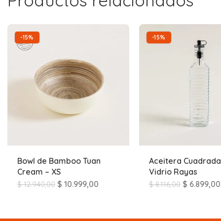
Productos relacionados
-15%
-15%
Bowl de Bamboo Tuan
Aceitera Cuadrada
Cream – XS
Vidrio Rayas
$
10.999,00
$
6.899,00
$
12.940,00
$
8.116,00