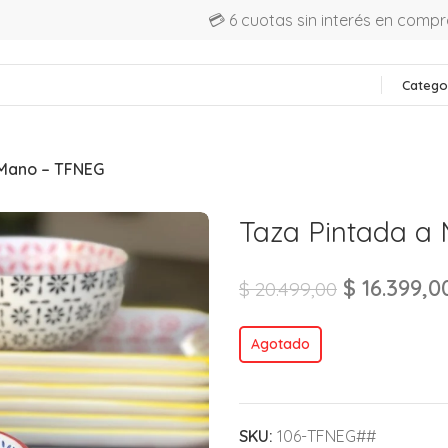
💳 6 cuotas sin interés en comp
Catego
 Mano – TFNEG
Taza Pintada a
$
16.399,0
$
20.499,00
Agotado
SKU:
106-TFNEG##