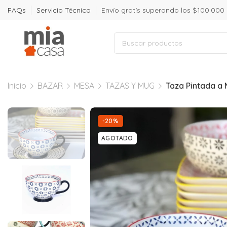
FAQs
Servicio Técnico
Envío gratís superando los $100.000
Inicio
BAZAR
MESA
TAZAS Y MUG
Taza Pintada a
-20%
AGOTADO