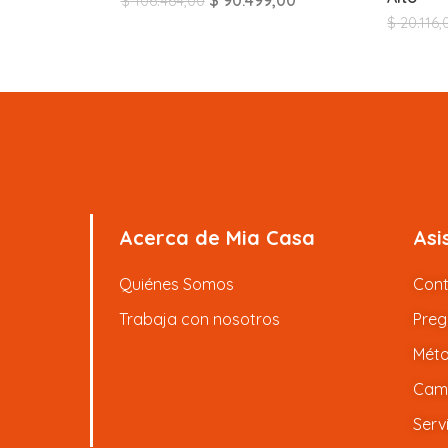
$
90.499,00
$
106.464,00
$
20.116,
Acerca de Mia Casa
Asi
Quiénes Somos
Con
Trabaja con nosotros
Preg
Méto
Camb
Serv