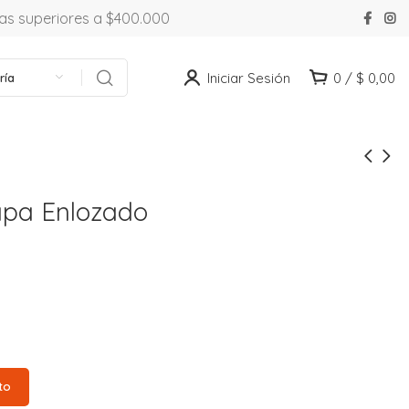
ras superiores a $400.000
Iniciar Sesión
0
/
$
0,00
ría
apa Enlozado
to