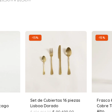
-15%
-15%
Set de Cubiertos 16 piezas
Frasco 
icago
Lisboa Dorado
Cobre T
Alto