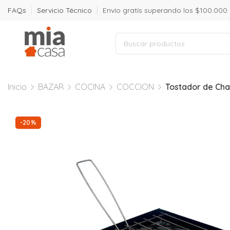
FAQs
Servicio Técnico
Envío gratís superando los $100.000
Inicio
BAZAR
COCINA
COCCION
Tostador de Ch
-20%