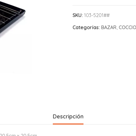
SKU:
103-5201##
Categorías:
BAZAR
,
COCCI
Descripción
 20,5cm x 20,5cm