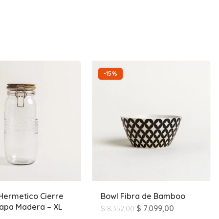
-15%
Hermetico Cierre
Bowl Fibra de Bamboo
apa Madera – XL
$
7.099,00
$
8.352,00