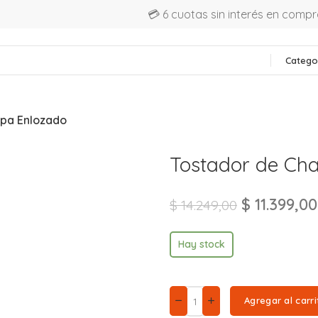
💳 6 cuotas sin interés en comp
Catego
apa Enlozado
Tostador de Ch
$
11.399,00
$
14.249,00
Hay stock
Agregar al carri