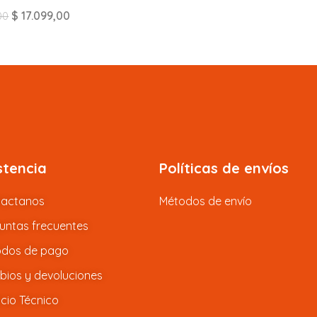
$
17.099,00
00
stencia
Políticas de envíos
tactanos
Métodos de envío
untas frecuentes
dos de pago
ios y devoluciones
icio Técnico