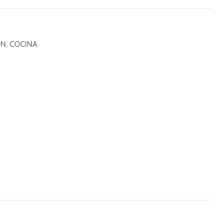
ON
,
COCINA