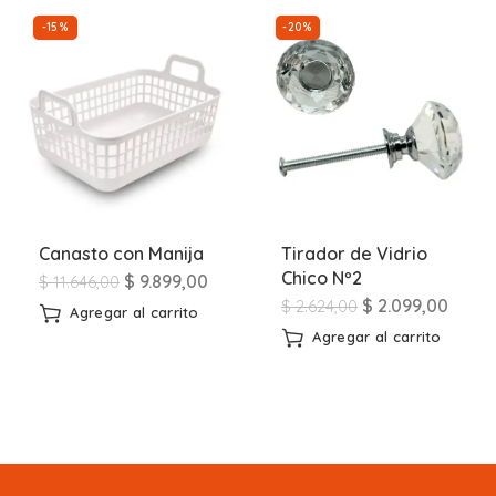
-15%
-20%
Canasto con Manija
Tirador de Vidrio
Chico Nº2
$
9.899,00
$
11.646,00
$
2.099,00
$
2.624,00
Agregar al carrito
Agregar al carrito