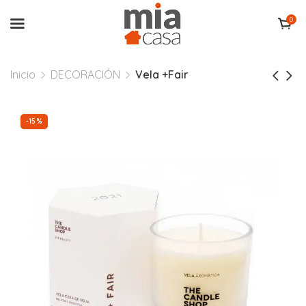
0
Inicio
DECORACIÓN
Vela +Fair
-15%