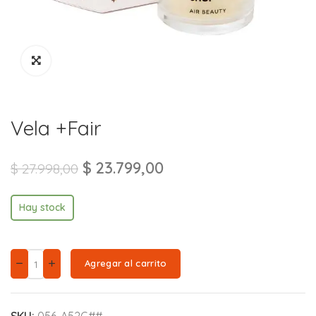
Vela +Fair
$
23.799,00
$
27.998,00
Hay stock
Agregar al carrito
SKU:
056-A52G##