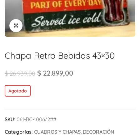
Chapa Retro Bebidas 43×30
$
22.899,00
$
26.939,00
Agotado
SKU:
061-BC-1006/2##
Categorías:
CUADROS Y CHAPAS
,
DECORACIÓN