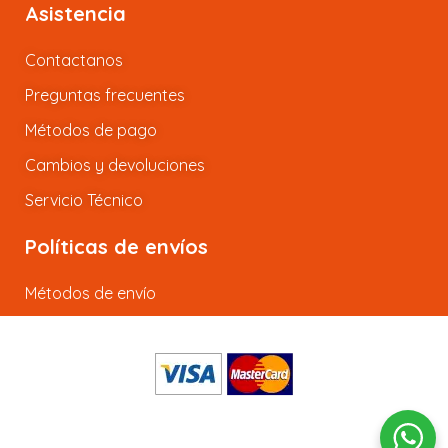
Asistencia
Contactanos
Preguntas frecuentes
Métodos de pago
Cambios y devoluciones
Servicio Técnico
Políticas de envíos
Métodos de envío