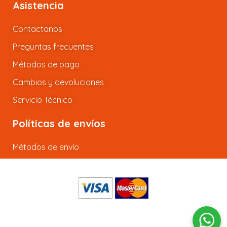
Asistencia
Contactanos
Preguntas frecuentes
Métodos de pago
Cambios y devoluciones
Servicio Técnico
Políticas de envíos
Métodos de envío