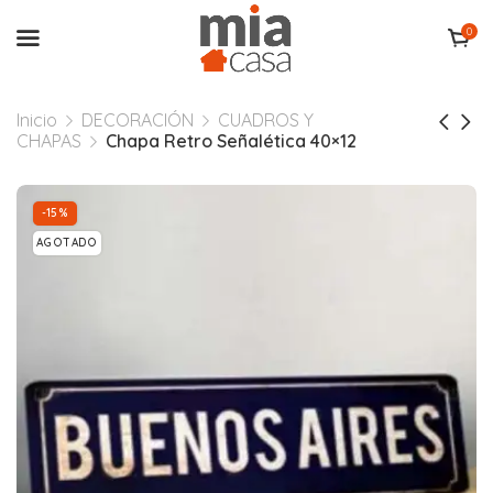
0
Inicio
DECORACIÓN
CUADROS Y
CHAPAS
Chapa Retro Señalética 40×12
-15%
AGOTADO