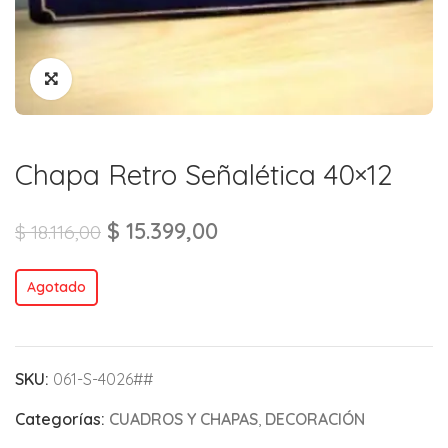
Chapa Retro Señalética 40×12
$
15.399,00
$
18.116,00
Agotado
SKU:
061-S-4026##
Categorías:
CUADROS Y CHAPAS
,
DECORACIÓN