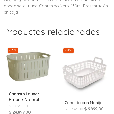
donde se lo utilice. Contenido Neto: 150ml. Presentación
en caja.
Productos relacionados
-10%
-15%
Canasto Laundry
Botanik Natural
Canasto con Manija
$
27.638,00
$
9.899,00
$
11.646,00
$
24.899,00