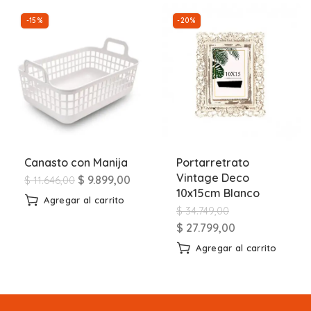
-15%
-20%
Canasto con Manija
Portarretrato
Vintage Deco
$
9.899,00
$
11.646,00
10x15cm Blanco
Agregar al carrito
$
34.749,00
$
27.799,00
Agregar al carrito