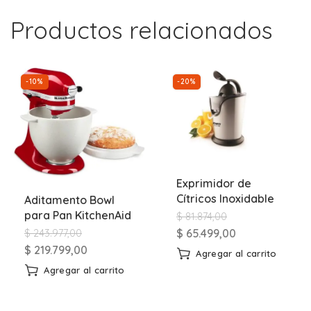
Productos relacionados
-10%
-20%
Exprimidor de
Cítricos Inoxidable
Aditamento Bowl
para Pan KitchenAid
$
81.874,00
$
65.499,00
$
243.977,00
$
219.799,00
Agregar al carrito
Agregar al carrito