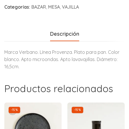
Categorías:
BAZAR
,
MESA
,
VAJILLA
Descripción
Marca Verbano. Línea Provenza. Plato para pan. Color
blanco. Apto microondas. Apto lavavajillas. Diámetro:
16,5cm.
Productos relacionados
-15%
-15%