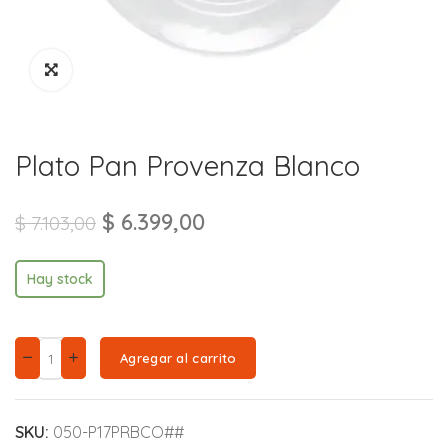
Plato Pan Provenza Blanco
$
6.399,00
$
7.103,00
Hay stock
Agregar al carrito
SKU:
050-P17PRBCO##