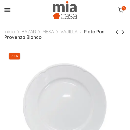
0
Inicio
BAZAR
MESA
VAJILLA
Plato Pan
Provenza Blanco
-10%