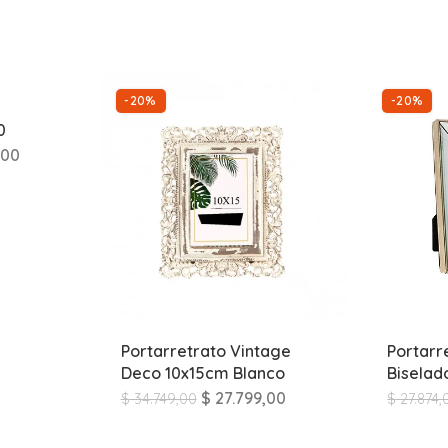
-20%
-20%
0
,00
Portarretrato Vintage
Portarr
Deco 10x15cm Blanco
Biselad
$
27.799,00
$
34.749,00
$
27.874,