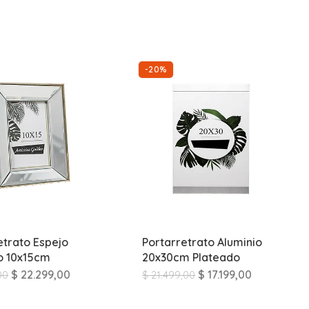
-20%
etrato Espejo
Portarretrato Aluminio
o 10x15cm
20x30cm Plateado
$
22.299,00
$
17.199,00
00
$
21.499,00