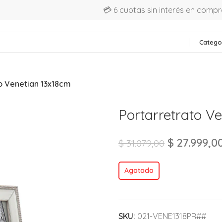
💳 6 cuotas sin interés en comp
Catego
o Venetian 13x18cm
Portarretrato V
$
27.999,0
$
31.079,00
Agotado
SKU:
021-VENE1318PR##