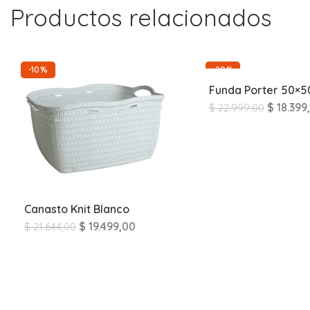
Productos relacionados
-10%
-20%
Funda Porter 50×5
$
18.399
$
22.999,00
Canasto Knit Blanco
$
19.499,00
$
21.644,00