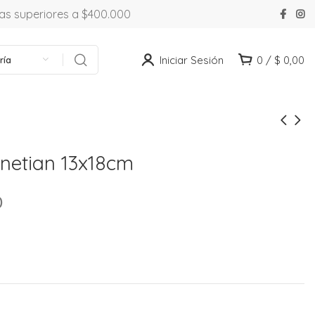
ras superiores a $400.000
Iniciar Sesión
0
/
$
0,00
ría
enetian 13x18cm
0