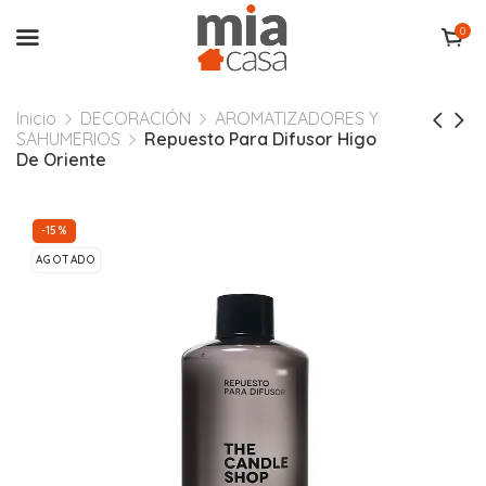
0
Inicio
DECORACIÓN
AROMATIZADORES Y
SAHUMERIOS
Repuesto Para Difusor Higo
De Oriente
-15%
AGOTADO