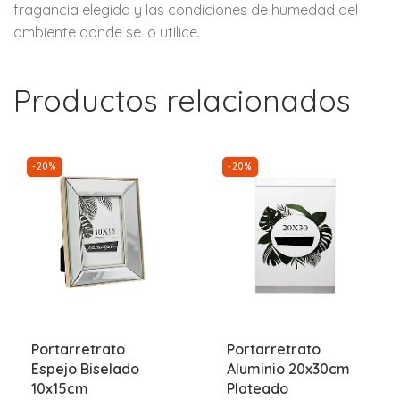
fragancia elegida y las condiciones de humedad del
ambiente donde se lo utilice.
Productos relacionados
-20%
-20%
Portarretrato
Portarretrato
Espejo Biselado
Aluminio 20x30cm
10x15cm
Plateado