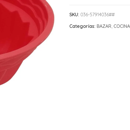
SKU:
036-57914036##
Categorías:
BAZAR
,
COCINA