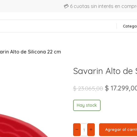
💳 6 cuotas sin interés en comp
Catego
arin Alto de Silicona 22 cm
Savarin Alto de 
$
17.299,0
$
23.065,00
Hay stock
Agregar al carri