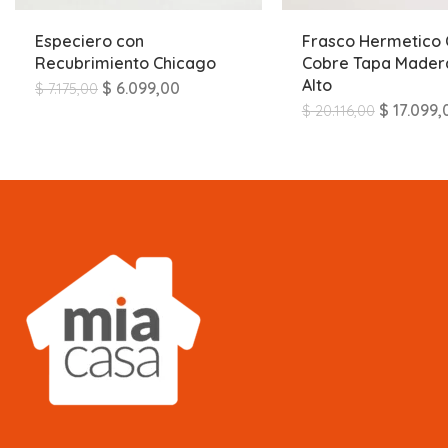
Especiero con
Frasco Hermetico 
Recubrimiento Chicago
Cobre Tapa Madera
Alto
$
6.099,00
$
7.175,00
$
17.099,
$
20.116,00