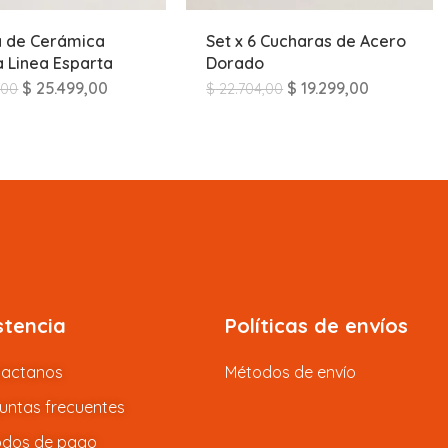
a de Cerámica
Set x 6 Cucharas de Acero
 Linea Esparta
Dorado
$
25.499,00
$
19.299,00
,00
$
22.704,00
stencia
Políticas de envíos
tactanos
Métodos de envío
untas frecuentes
dos de pago