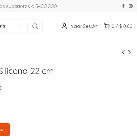
ras superiores a $400.000
Iniciar Sesión
0
/
$
0,00
ría
Silicona 22 cm
0
to