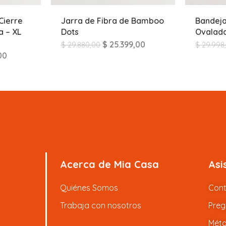
Cierre
Jarra de Fibra de Bamboo
Bandej
 – XL
Dots
Ovalada
$
25.399,00
$
29.880,00
$
29.998
00
Acerca de Mia Casa
Asi
Quiénes Somos
Con
Trabaja con nosotros
Preg
Méto