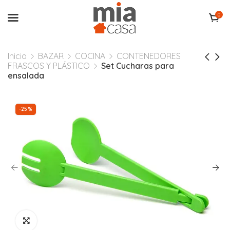
0
Inicio
BAZAR
COCINA
CONTENEDORES
FRASCOS Y PLÁSTICO
Set Cucharas para
ensalada
-25%