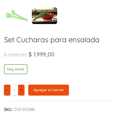
Set Cucharas para ensalada
$
1.999,00
$
2.666,00
Hay stock
Agregar al carrito
SKU:
024-655##