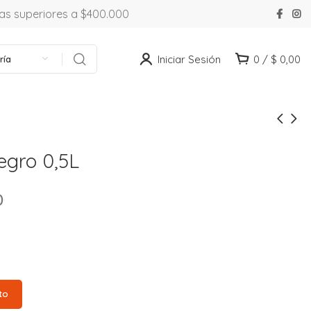
ras superiores a $400.000
Iniciar Sesión
0
/
$
0,00
ría
egro 0,5L
0
to