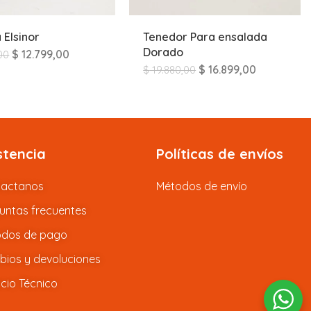
 Elsinor
Tenedor Para ensalada
Dorado
$
12.799,00
00
$
16.899,00
$
19.880,00
stencia
Políticas de envíos
tactanos
Métodos de envío
untas frecuentes
dos de pago
ios y devoluciones
icio Técnico