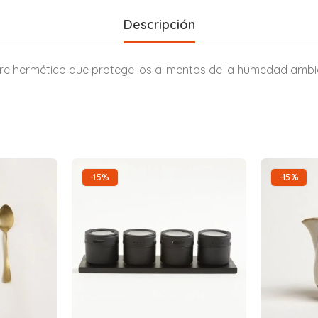
Descripción
ierre hermético que protege los alimentos de la humedad amb
-15%
-15%