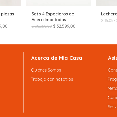
 piezas
Set x 4 Especieros de
Lechera
Acero Imantados
$
15.057,
9,00
$
32.599,00
$
38.350,00
Acerca de Mia Casa
Asi
Quiénes Somos
Con
Trabaja con nosotros
Preg
Méto
Camb
Serv