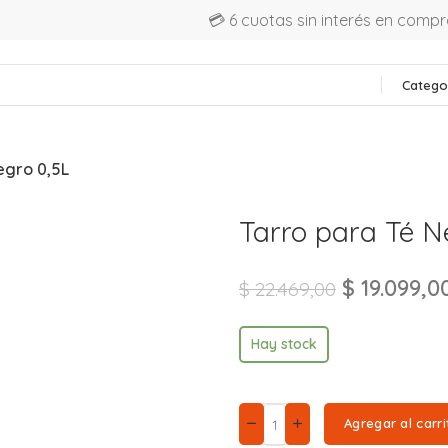
💳 6 cuotas sin interés en comp
Catego
egro 0,5L
Tarro para Té N
$
19.099,0
$
22.469,00
Hay stock
Agregar al carri