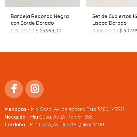
Bandeja Redonda Negra
Set de Cubiertos 16
con Borde Dorado
Lisboa Dorado
$
23.999,00
$
90.49
$
28.233,00
$
106.464,00
Mendoza
–
Mia Casa, Av. de Acceso Este 3280, M5521
Neuquén
– Mia Casa, Av. Dr Ramón 355
Córdoba
– Mia Casa, Av. Duarte Quiros 1400