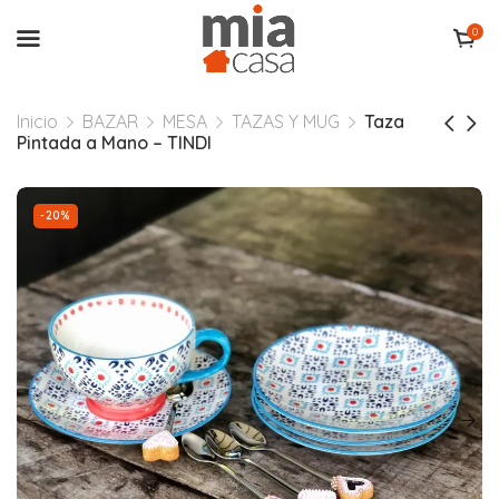
0
Inicio
BAZAR
MESA
TAZAS Y MUG
Taza
Pintada a Mano – TINDI
-20%